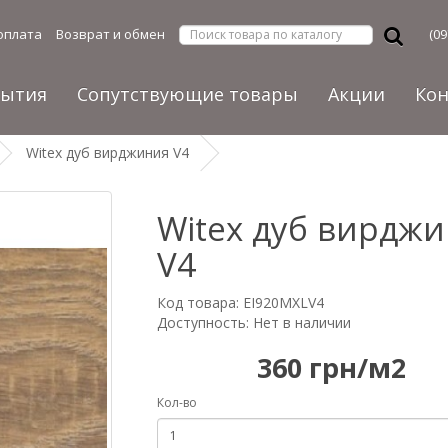
оплата
Возврат и обмен
(09
рытия
Сопутствующие товары
Акции
Ко
Witex дуб вирджиния V4
Witex дуб вирдж
V4
Код товара: EI920MXLV4
Доступность: Нет в наличии
360 грн/м2
Кол-во