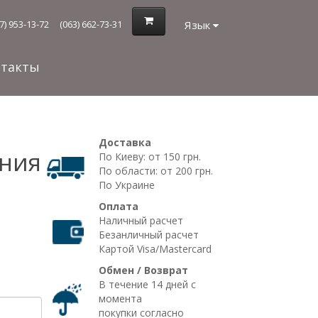
Язык
7) 953-13-72
(063) 662-73-31
нтакты
Доставка
иния
По Киеву: от 150 грн.
По области: от 200 грн.
По Украине
Оплата
Наличный расчет
Безанличный расчет
Картой Visa/Mastercard
Обмен / Возврат
В течение 14 дней с
момента
покупки согласно