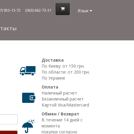
Язык
7) 953-13-72
(063) 662-73-31
нтакты
Доставка
По Киеву: от 150 грн.
По области: от 200 грн.
По Украине
Оплата
Наличный расчет
Безанличный расчет
Картой Visa/Mastercard
Обмен / Возврат
В течение 14 дней с
момента
покупки согласно