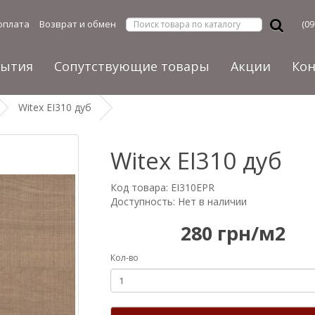
оплата
Возврат и обмен
(09
рытия
Сопутствующие товары
Акции
Ко
Witex EI310 дуб
Witex EI310 дуб
Код товара: EI310EPR
Доступность: Нет в наличии
280 грн/м2
Кол-во