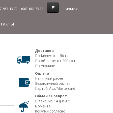
Язык
7) 953-13-72
(063) 662-73-31
нтакты
Доставка
По Киеву: от 150 грн.
По области: от 200 грн.
По Украине
Оплата
Наличный расчет
Безанличный расчет
Картой Visa/Mastercard
Обмен / Возврат
В течение 14 дней с
момента
покупки согласно