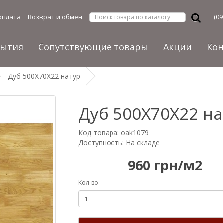
оплата
Возврат и обмен
(09
рытия
Сопутствующие товары
Акции
Ко
Дуб 500Х70Х22 натур
Дуб 500Х70Х22 на
Код товара: oak1079
Доступность: На складе
960 грн/м2
Кол-во