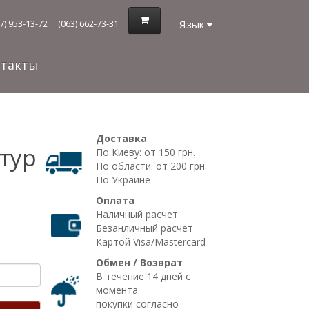
Язык
7) 953-13-72
(063) 662-73-31
нтакты
Доставка
тур
По Киеву: от 150 грн.
По области: от 200 грн.
По Украине
Оплата
Наличный расчет
Безанличный расчет
Картой Visa/Mastercard
Обмен / Возврат
В течение 14 дней с
момента
покупки согласно