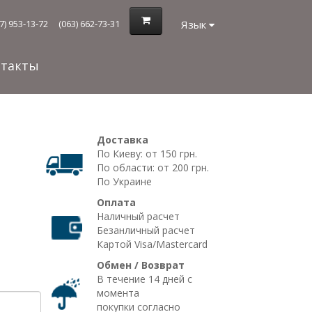
Язык
7) 953-13-72
(063) 662-73-31
нтакты
Доставка
По Киеву: от 150 грн.
По области: от 200 грн.
По Украине
Оплата
Наличный расчет
Безанличный расчет
Картой Visa/Mastercard
Обмен / Возврат
В течение 14 дней с
момента
покупки согласно