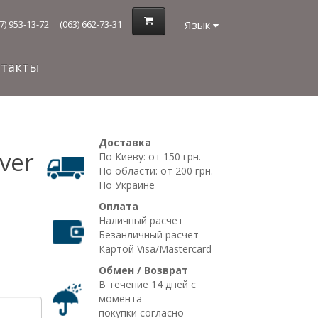
Язык
7) 953-13-72
(063) 662-73-31
нтакты
Доставка
lver
По Киеву: от 150 грн.
По области: от 200 грн.
По Украине
Оплата
Наличный расчет
Безанличный расчет
Картой Visa/Mastercard
Обмен / Возврат
В течение 14 дней с
момента
покупки согласно