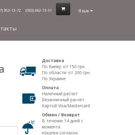
Язык
7) 953-13-72
(063) 662-73-31
нтакты
Доставка
а
По Киеву: от 150 грн.
По области: от 200 грн.
По Украине
Оплата
Наличный расчет
Безанличный расчет
Картой Visa/Mastercard
Обмен / Возврат
В течение 14 дней с
момента
покупки согласно