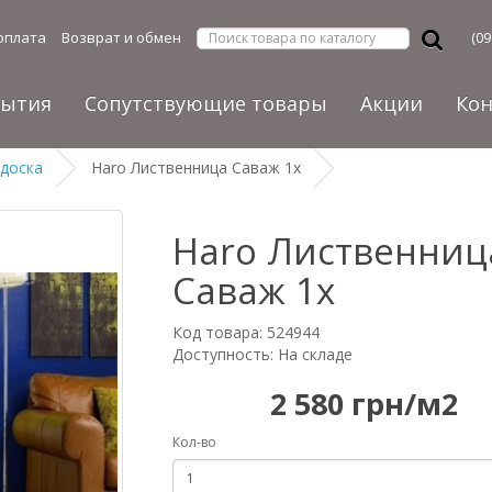
оплата
Возврат и обмен
(09
рытия
Сопутствующие товары
Акции
Ко
 доска
Haro Лиственница Саваж 1х
Haro Лиственниц
Саваж 1х
Код товара: 524944
Доступность: На складе
2 580 грн/м2
Кол-во