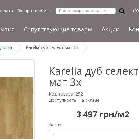
оплата
Возврат и обмен
(09
рытия
Сопутствующие товары
Акции
Ко
 доска
Karelia дуб селект мат 3х
Karelia дуб селект
мат 3х
Код товара: 252
Доступность: На складе
3 497 грн/м2
Кол-во