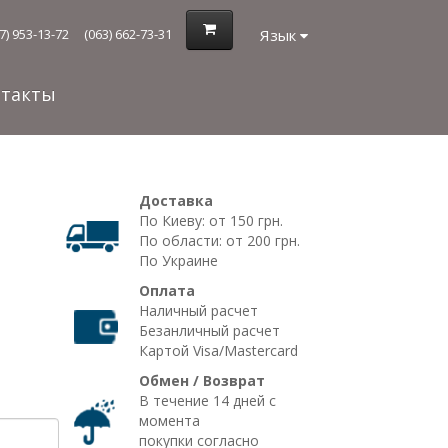
Язык
7) 953-13-72
(063) 662-73-31
нтакты
Доставка
По Киеву: от 150 грн.
По области: от 200 грн.
По Украине
Оплата
Наличный расчет
Безанличный расчет
Картой Visa/Mastercard
Обмен / Возврат
В течение 14 дней с
момента
покупки согласно