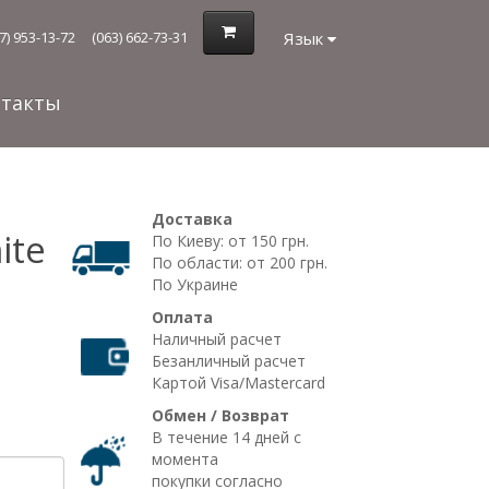
Язык
7) 953-13-72
(063) 662-73-31
нтакты
Доставка
ite
По Киеву: от 150 грн.
По области: от 200 грн.
По Украине
Оплата
Наличный расчет
Безанличный расчет
Картой Visa/Mastercard
Обмен / Возврат
В течение 14 дней с
момента
покупки согласно