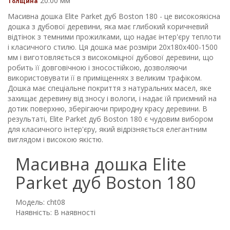
20.00 мм
Толщина
Масивна дошка Elite Parket дуб Boston 180 - це високоякісна
дошка з дубової деревини, яка має глибокий коричневий
відтінок з темними прожилками, що надає інтер'єру теплоти
і класичного стилю. Ця дошка має розміри 20х180х400-1500
мм і виготовляється з високоміцної дубової деревини, що
робить її довговічною і зносостійкою, дозволяючи
використовувати її в приміщеннях з великим трафіком.
Дошка має спеціальне покриття з натуральних масел, яке
захищає деревину від зносу і вологи, і надає їй приємний на
дотик поверхню, зберігаючи природну красу деревини. В
результаті, Elite Parket дуб Boston 180 є чудовим вибором
для класичного інтер'єру, який відрізняється елегантним
виглядом і високою якістю.
Масивна дошка Elite
Parket дуб Boston 180
Модель: cht08
Наявність: В наявності