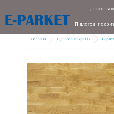
Доставка та о
Підлогові покри
Головна
Підлогові покриття
Парке