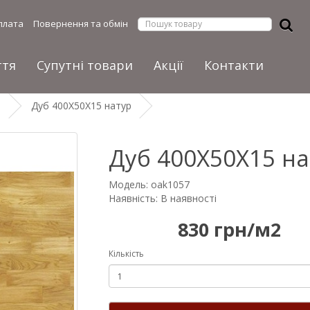
плата
Повернення та обмін
ття
Супутні товари
Акції
Контакти
т
Дуб 400Х50Х15 натур
Дуб 400Х50Х15 на
Модель: oak1057
Наявність: В наявності
830 грн/м2
Кількість