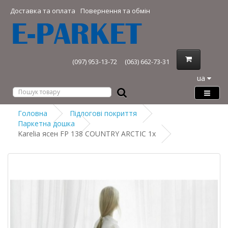
Доставка та оплата
Повернення та обмін
(097) 953-13-72
(063) 662-73-31
ua
Головна
Підлогові покриття
Паркетна дошка
Karelia ясен FP 138 COUNTRY ARCTIC 1х