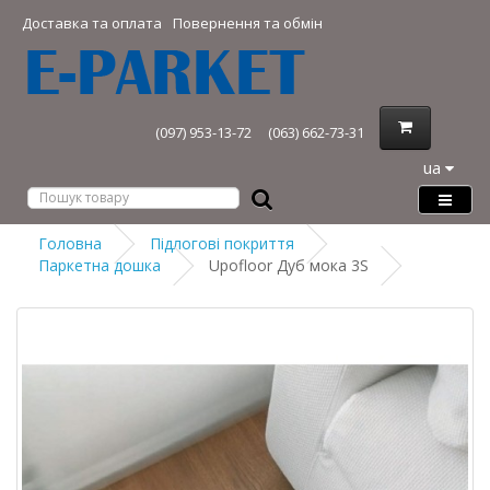
Доставка та оплата
Повернення та обмін
(097) 953-13-72
(063) 662-73-31
ua
Головна
Підлогові покриття
Паркетна дошка
Upofloor Дуб мока 3S